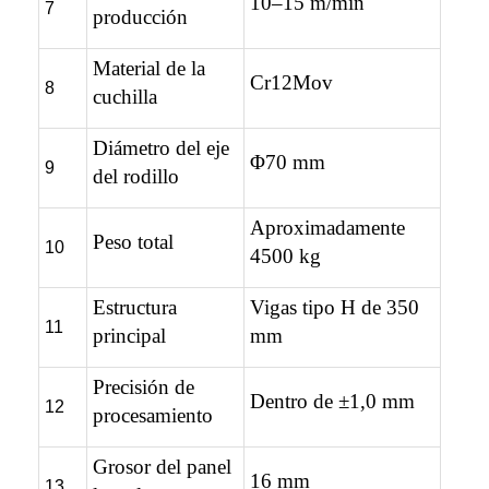
10–15 m/min
7
producción
Material de la
Cr12Mov
8
cuchilla
Diámetro del eje
Φ70 mm
9
del rodillo
Aproximadamente
Peso total
10
4500 kg
Estructura
Vigas tipo H de 350
11
principal
mm
Precisión de
Dentro de ±1,0 mm
12
procesamiento
Grosor del panel
16 mm
13